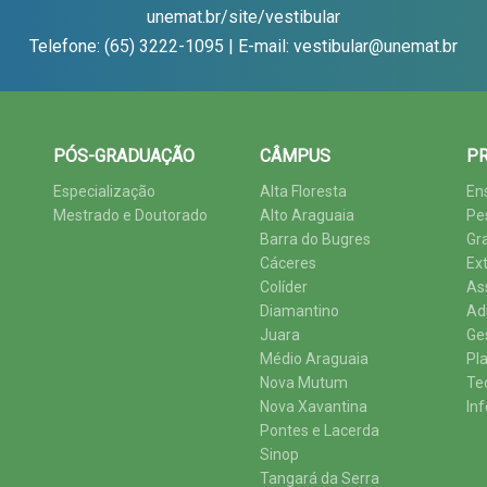
unemat.br/site/vestibular
Telefone: (65) 3222-1095 | E-mail: vestibular@unemat.br
PÓS-GRADUAÇÃO
CÂMPUS
PR
Especialização
Alta Floresta
En
Mestrado e Doutorado
Alto Araguaia
Pe
Barra do Bugres
Gr
Cáceres
Ex
Colíder
As
Diamantino
Ad
Juara
Ge
Médio Araguaia
Pl
Nova Mutum
Te
Nova Xavantina
In
Pontes e Lacerda
Sinop
Tangará da Serra