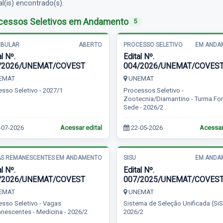
al(is) encontrado(s).
cessos Seletivos em Andamento
5
IBULAR
ABERTO
PROCESSO SELETIVO
EM ANDA
l Nº.
Edital Nº.
/2026/UNEMAT/COVEST
004/2026/UNEMAT/COVES
EMAT
UNEMAT
sso Seletivo - 2027/1
Processos Seletivo -
Zootecnia/Diamantino - Turma Fo
Sede - 2026/2
-07-2026
Acessar edital
22-05-2026
Acessar
S REMANESCENTES
EM ANDAMENTO
SISU
EM ANDA
l Nº.
Edital Nº.
/2026/UNEMAT/COVEST
007/2025/UNEMAT/COVES
EMAT
UNEMAT
sso Seletivo - Vagas
Sistema de Seleção Unificada (SiS
escentes - Medicina - 2026/2
2026/2