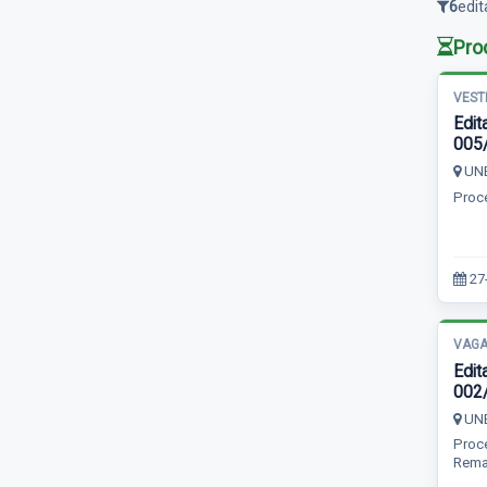
6
edit
Pro
VEST
Edita
005
UN
Proce
27
VAGA
Edita
002
UN
Proce
Reman