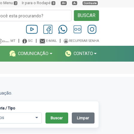
a o Menu
Ir para o Rodapé
2
3
A+
A-
Contraste
BUSCAR
MT
SIC
E-MAIL
RECUPERAR SENHA
COMUNICAÇÃO
CONTATO
tuação.
ia / Tipo
os
Buscar
Limpar