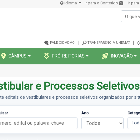
Idioma
Ir para o Conteúdo
Ir par
1
FALE CIDADÃO
TRANSPARÊNCIA UNEMAT
CÂMPUS
PRÓ-REITORIAS
INOVAÇÃO
stibular e Processos Seletivos
te editais de vestibulares e processos seletivos organizados por si
uisar
Ano
Categor
Tod