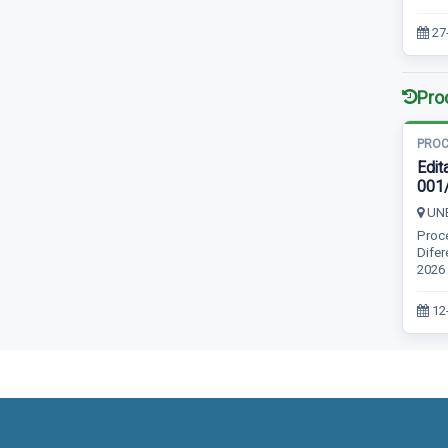
27
Pro
PROC
Edita
001
UN
Proce
Difer
2026
12